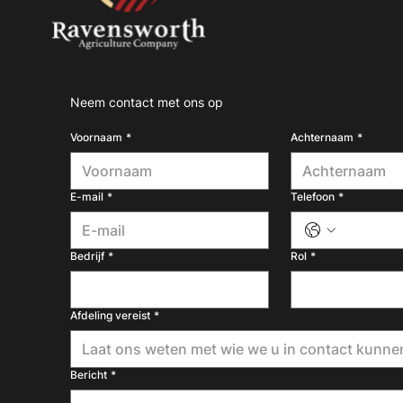
Neem contact met ons op
Voornaam
*
Achternaam
*
E-mail
*
Telefoon
*
Bedrijf
*
Rol
*
Afdeling vereist
*
Laat ons weten met wie we u in contact kunne
Bericht
*