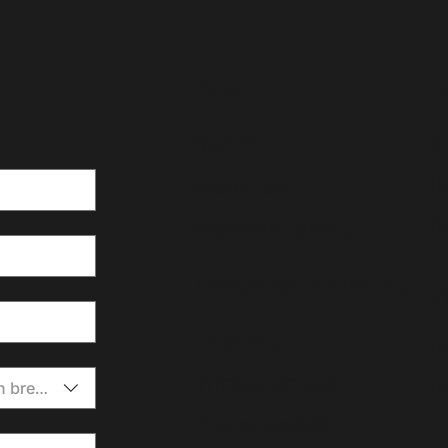
Over
D
K
Bedrijf
R
Waarden
B
Werkomgeving
Aangepaste voeding
V
Voeding
R
Infrastructuur
B
n brengen.
Dierenwelzijn