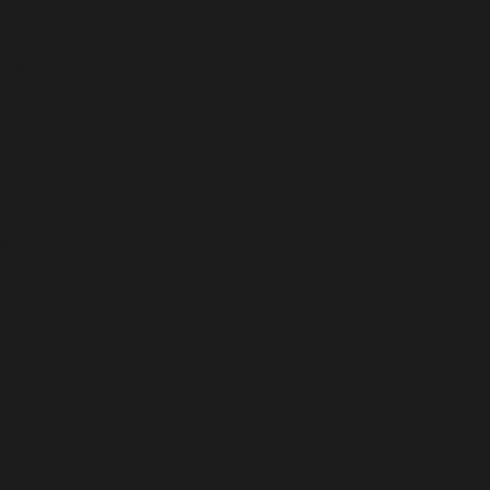
Conta
euws en updates
website