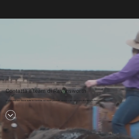
Contatta il team di Ravensworth
Accogliamo con favore tutte le richieste sui nostri prodotti, servizi e sull'adesione alla famiglia Ravensworth.